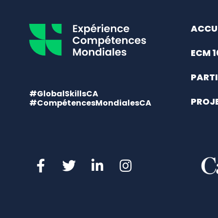
ACCU
ECM 1
PARTI
#GlobalSkillsCA
PROJ
#CompétencesMondialesCA