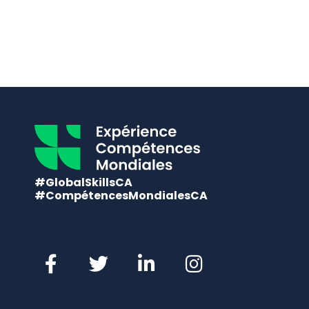
#GlobalSkillsCA
#CompétencesMondialesCA