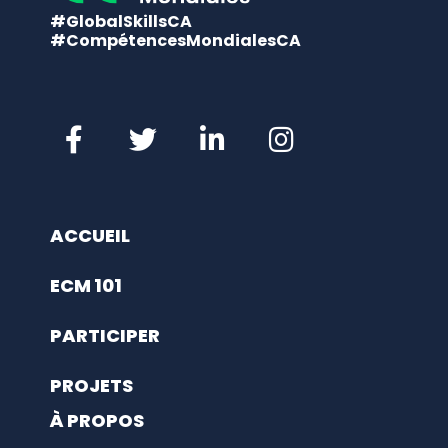
#GlobalSkillsCA
#CompétencesMondialesCA
ACCUEIL
ECM 101
PARTICIPER
PROJETS
À PROPOS