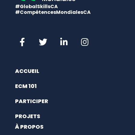
#GlobalSkillsCA
#CompétencesMondialesCA
ACCUEIL
ECM 101
PARTICIPER
PROJETS
À PROPOS