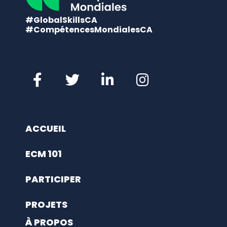
#GlobalSkillsCA
#CompétencesMondialesCA
ACCUEIL
ECM 101
PARTICIPER
PROJETS
À PROPOS