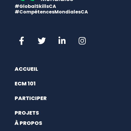
#GlobalSkillsCA
#CompétencesMondialesCA
ACCUEIL
ECM 101
PARTICIPER
PROJETS
À PROPOS