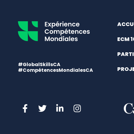
ACCU
ECM 1
PARTI
#GlobalSkillsCA
PROJ
#CompétencesMondialesCA