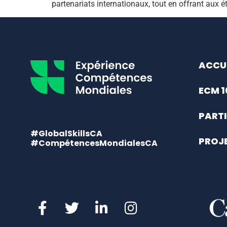
partenariats internationaux, tout en offrant aux 
ACCU
ECM 1
PARTI
#GlobalSkillsCA
PROJ
#CompétencesMondialesCA