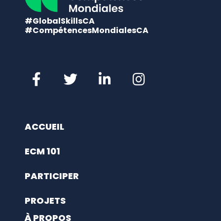
#GlobalSkillsCA
#CompétencesMondialesCA
ACCUEIL
ECM 101
PARTICIPER
PROJETS
À PROPOS