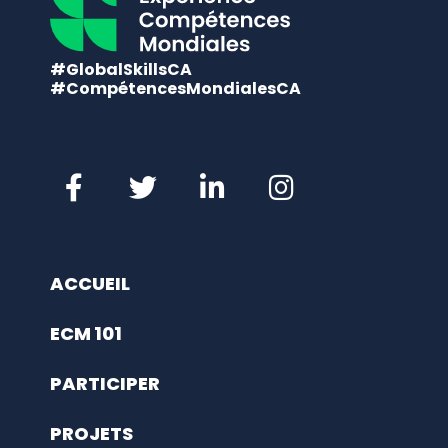
#GlobalSkillsCA
#CompétencesMondialesCA
ACCUEIL
ECM 101
PARTICIPER
PROJETS