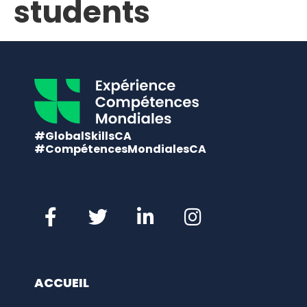
students
#GlobalSkillsCA
#CompétencesMondialesCA
ACCUEIL